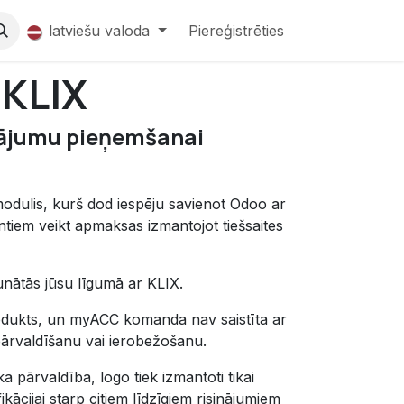
latviešu valoda
Piereģistrēties
KLIX
sājumu pieņemšanai
dulis, kurš dod iespēju savienot Odoo ar
entiem veikt apmaksas izmantojot tiešsaites
unātās jūsu līgumā ar KLIX.
rodukts, un myACC komanda nav saistīta ar
ārvaldīšanu vai ierobežošanu.
ka pārvaldība, logo tiek izmantoti tikai
ikācijai starp citiem līdzīgiem risinājumiem