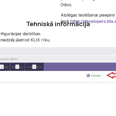
Odoo.
Atslēgas testēšanai pieejami
lapā
https://developers.klix
Tehniskā informācija
nfigurācijas darbības.
iedzēji jāatrod KLIX rīku.