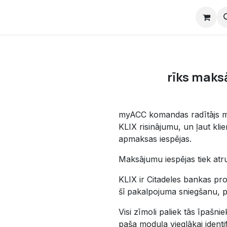
i
E-Kursi
Veikals
Atbalsts
Par mums
rīks mak
myACC komandas radītājs mo
KLIX risinājumu, un ļaut kli
apmaksas iespējas.
Maksājumu iespējas tiek atr
KLIX ir Citadeles bankas p
šī pakalpojuma sniegšanu, p
Visi zīmoli paliek tās īpašnie
paša moduļa vieglākai identif