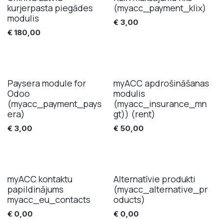
Pārdošana
kurjerpasta piegādes
(myacc_payment_klix)
modulis
€
3,00
€
180,00
Paysera module for
myACC apdrošināšanas
Pārdošana
Odoo
modulis
(myacc_payment_pays
(myacc_insurance_mn
era)
gt)) (rent)
€
3,00
€
50,00
myACC kontaktu
Alternatīvie produkti
papildinājums
(myacc_alternative_pr
myacc_eu_contacts
oducts)
€
0,00
€
0,00