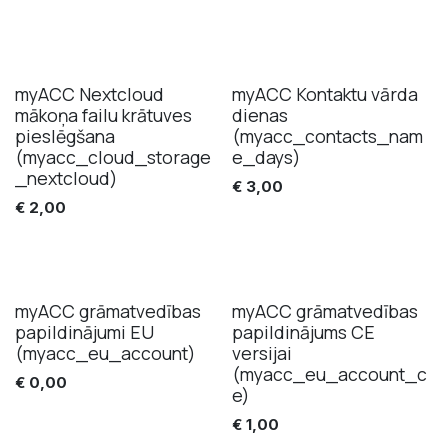
myACC Nextcloud
myACC Kontaktu vārda
mākoņa failu krātuves
dienas
pieslēgšana
(myacc_contacts_nam
(myacc_cloud_storage
e_days)
_nextcloud)
€
3,00
€
2,00
myACC grāmatvedības
myACC grāmatvedības
papildinājumi EU
papildinājums CE
(myacc_eu_account)
versijai
(myacc_eu_account_c
€
0,00
e)
€
1,00