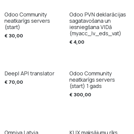
Odoo Community
Odoo PVN deklarācijas
neatkarīgs servers
sagatavošana un
(start)
iesniegšana VIDā
(myacc_lv_eds_vat)
€
30,00
€
4,00
Deepl API translator
Odoo Community
neatkarīgs servers
€
70,00
(start) 1 gads
€
300,00
Omniva Latvia
KLIX maksājumu rīks