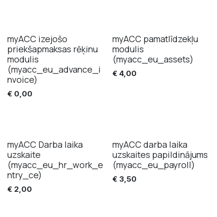
myACC izejošo
myACC pamatlīdzekļu
Jauns!
priekšapmaksas rēķinu
modulis
modulis
(myacc_eu_assets)
(myacc_eu_advance_i
€
4,00
nvoice)
€
0,00
myACC Darba laika
myACC darba laika
uzskaite
uzskaites papildinājums
(myacc_eu_hr_work_e
(myacc_eu_payroll)
ntry_ce)
€
3,50
€
2,00