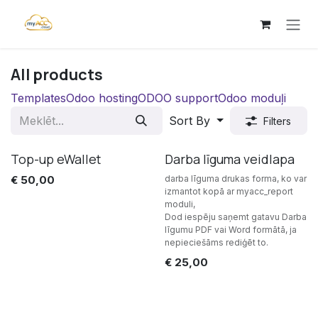
Pāriet pie satura
All products
Templates
Odoo hosting
ODOO support
Odoo moduļi
Sort By
Filters
Top-up eWallet
Darba līguma veidlapa
€
50,00
darba līguma drukas forma, ko var
izmantot kopā ar myacc_report
moduli,
Dod iespēju saņemt gatavu Darba
līgumu PDF vai Word formātā, ja
nepieciešāms rediģēt to.
€
25,00