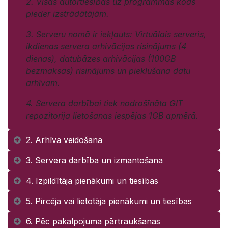
2. Visas autortiesības uz programmas kods
pieder izstrādātājām.
3. Serveru nomā ir iekļauts: Virtuālais serveris,
ikdienas servera arhivācijas risinājums (4
dienas), datubāzes arhivācijas (100GB
bezmaksas) risinājums un pieklušana datu
arhīvam.
4. Servera darbībai tiek nodrošīnāta GIT
repozitorija lietošanas iespējas 1GB apmērā.
2. Arhīva veidošana
3. Servera darbība un izmantošana
4. Izpildītāja pienākumi un tiesības
5. Pircēja vai lietotāja pienākumi un tiesības
6. Pēc pakalpojuma pārtraukšanas