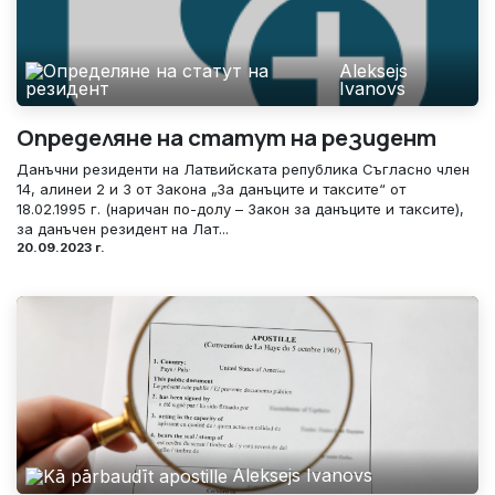
Aleksejs
Ivanovs
Определяне на статут на резидент
Данъчни резиденти на Латвийската република Съгласно член
14, алинеи 2 и 3 от Закона „За данъците и таксите“ от
18.02.1995 г. (наричан по-долу – Закон за данъците и таксите),
за данъчен резидент на Лат...
20.09.2023 г.
Aleksejs Ivanovs