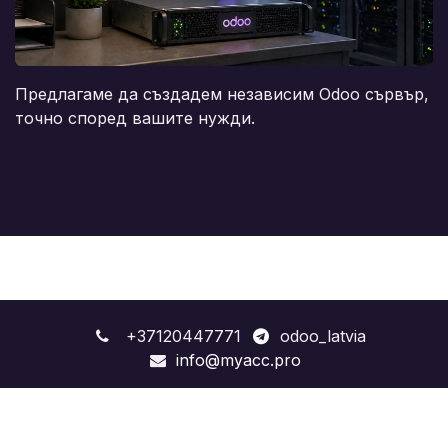
Предлагаме да създадем независим Odoo сървър,
точно според вашите нужди.
+37120447771
odoo_latvia
info@myacc.pro
.service-img { width: 100%; height: 220px; object-fit: cover;
object-position: center; border-radius: 6px; }