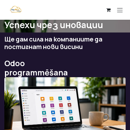
Преминете към съдържание
Успехи чрез иновации
Ще дам сила на компаниите да
постигнат нови висини
Odoo
programmēšana