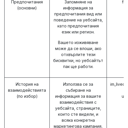
Предпочитания
Запомняне на
fr
(основни)
информация за
предпочитания вид или
поведение на уебсайта,
като предпочитания
език или регион.
Вашето изживяване
може да се влоши, ако
отхвърлите тези
бисквитки, но уебсайтът
пак ще работи.
История на
Използва се за
im_livech
взаимодействията
събиране на
(по избор)
информация за вашите
ut
взаимодействия с
u
уебсайта, страниците,
u
които сте видели, и
всяка конкретна
маркетингова кампания,