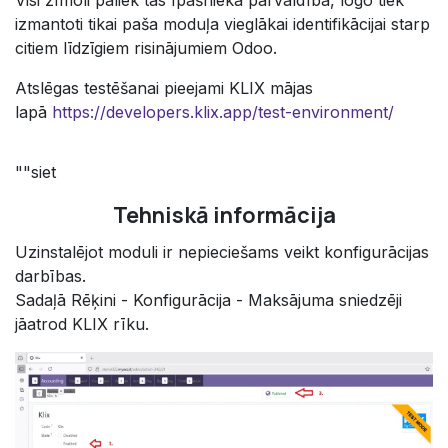
Visi zīmoli paliek tās īpašnieka pārvaldība, logo tiek
izmantoti tikai paša moduļa vieglākai identifikācijai starp
citiem līdzīgiem risinājumiem Odoo.
Atslēgas testēšanai pieejami KLIX mājas
lapā
https://developers.klix.app/test-environment/
""siet
Tehniskā informācija
Uzinstalējot moduli ir nepieciešams veikt konfigurācijas
darbības.
Sadaļā Rēķini - Konfigurācija - Maksājuma sniedzēji
jāatrod KLIX rīku.