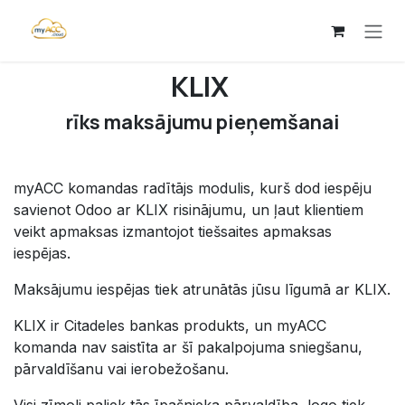
Przejdź do zawartości
KLIX
rīks maksājumu pieņemšanai
myACC komandas radītājs modulis, kurš dod iespēju
savienot Odoo ar KLIX risinājumu, un ļaut klientiem
veikt apmaksas izmantojot tiešsaites apmaksas
iespējas.
Maksājumu iespējas tiek atrunātās jūsu līgumā ar KLIX.
KLIX ir Citadeles bankas produkts, un myACC
komanda nav saistīta ar šī pakalpojuma sniegšanu,
pārvaldīšanu vai ierobežošanu.