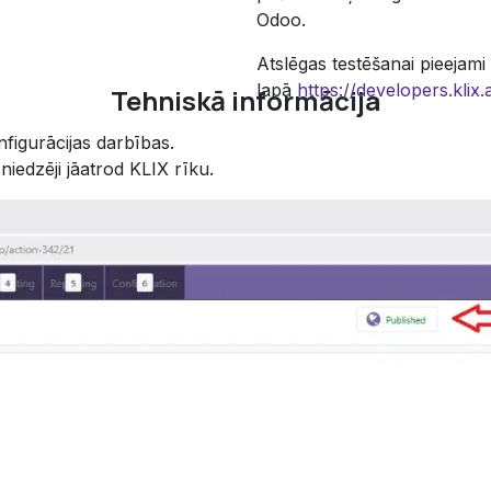
Odoo.
Atslēgas testēšanai pieejami
lapā
https://developers.klix
Tehniskā informācija
nfigurācijas darbības.
iedzēji jāatrod KLIX rīku.