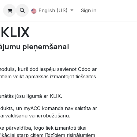
English (US)
Sign in
KLIX
sājumu pieņemšanai
dulis, kurš dod iespēju savienot Odoo ar
entiem veikt apmaksas izmantojot tiešsaites
unātās jūsu līgumā ar KLIX.
rodukts, un myACC komanda nav saistīta ar
ārvaldīšanu vai ierobežošanu.
ka pārvaldība, logo tiek izmantoti tikai
ikācijai starp citiem līdzīgiem risinājumiem