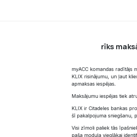
rses
Shop
Support
About Us
rīks mak
myACC komandas radītājs mo
KLIX risinājumu, un ļaut kli
apmaksas iespējas.
Maksājumu iespējas tiek atr
KLIX ir Citadeles bankas p
šī pakalpojuma sniegšanu, p
Visi zīmoli paliek tās īpašnie
paša moduļa vieglākai identif