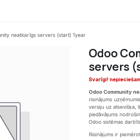
Курси
Магазин
Підтримка
Про нас
ty neatkarīgs servers (start) 1year
Odoo Com
servers (
Svarīgi! nepiecieša
Odoo Community neat
risinājums uzņēmumi
versiju uz atsevišķa, 
piedāvājums nodrošina
Odoo sistēmas darbība
Risinājums ir piemēr