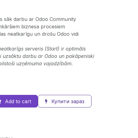
s sāk darbu ar Odoo Community
enkāršiem biznesa procesiem
ēlas neatkarīgu un drošu Odoo vidi
tkarīgs serveris (Start) ir optimāls
oši uzsāktu darbu ar Odoo un pakāpeniski
atbilstoši uzņēmuma vajadzībām.
Add to cart
Купити зараз