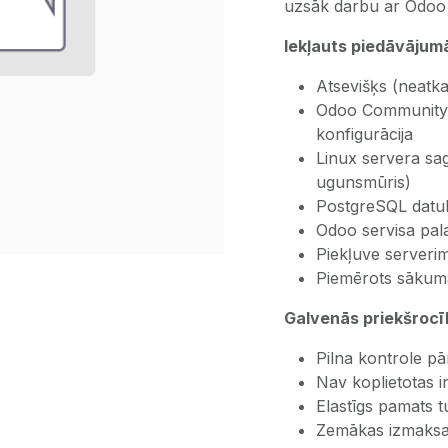
uzsāk darbu ar Odoo v
Iekļauts piedāvājum
Atsevišķs (neatka
Odoo Community 
konfigurācija
Linux servera sag
ugunsmūris)
PostgreSQL datub
Odoo servisa pal
Piekļuve serverim
Piemērots sākuma 
Galvenās priekšrocī
Pilna kontrole pā
Nav koplietotas i
Elastīgs pamats 
Zemākas izmaksas