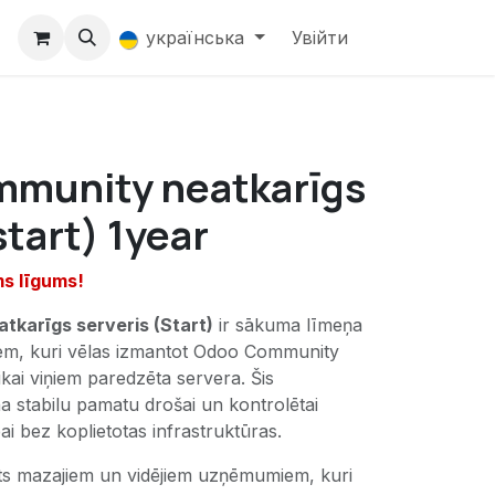
українська
Увійти
munity neatkarīgs
start) 1year
ms līgums!
karīgs serveris (Start)
ir sākuma līmeņa
em, kuri vēlas izmantot Odoo Community
tikai viņiem paredzēta servera. Šis
 stabilu pamatu drošai un kontrolētai
i bez koplietotas infrastruktūras.
ots mazajiem un vidējiem uzņēmumiem, kuri