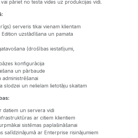
ai pāriet no testa vides uz produkcijas vidi.
ā:
rīgs) serveris tikai vienam klientam
Edition uzstādīšana un pamata
atavošana (drošības iestatījumi,
āzes konfigurācija
aišana un pārbaude
 administrēšanai
slodzei un nelielam lietotāju skaitam
bas:
r datiem un servera vidi
nfrastruktūras ar citiem klientiem
turpmākai sistēmas paplašināšanai
 salīdzinājumā ar Enterprise risinājumiem