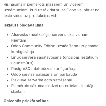
Risinājums ir piemērots mazajiem un vidējiem
uzņēmumiem, kuri uzsāk darbu ar Odoo vai pāriet no
testa vides uz produkcijas vidi.
Iekļauts piedāvājumā:
Atsevišķs (neatkarīgs) serveris tikai vienam
klientam
Odoo Community Edition uzstādīšana un pamata
konfigurācija
Linux servera sagatavošana (drošības iestatījumi,
ugunsmūris)
PostgreSQL datubāzes konfigurācija
Odoo servisa palaišana un pārbaude
Piekļuve serverim administrēšanai
Piemērots sākuma slodzei un nelielam lietotāju
skaitam
Galvenās priekšrocības: