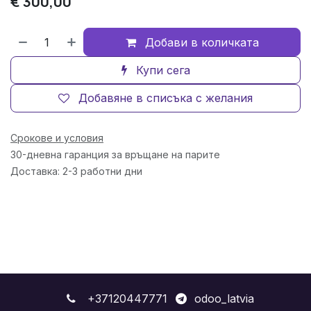
€
300,00
Добави в количката
Купи сега
Добавяне в списъка с желания
Срокове и условия
30-дневна гаранция за връщане на парите
Доставка: 2-3 работни дни
+37120447771
odoo_latvia