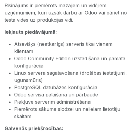
Risinājums ir piemērots mazajiem un vidējiem
uzņēmumiem, kuri uzsāk darbu ar Odoo vai pāriet no
testa vides uz produkcijas vidi.
Iekļauts piedāvājumā:
Atsevišķs (neatkarīgs) serveris tikai vienam
klientam
Odoo Community Edition uzstādīšana un pamata
konfigurācija
Linux servera sagatavošana (drošības iestatījumi,
ugunsmūris)
PostgreSQL datubāzes konfigurācija
Odoo servisa palaišana un pārbaude
Piekļuve serverim administrēšanai
Piemērots sākuma slodzei un nelielam lietotāju
skaitam
Galvenās priekšrocības: