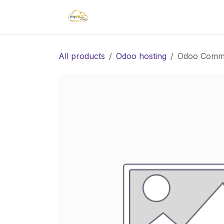
Pāriet pie satura
Sākums
Blogs
Pakalpojum
All products
Odoo hosting
Odoo Commun