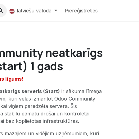
latviešu valoda
Piereģistrēties
munity neatkarīgs
start) 1 gads
ms līgums!
karīgs serveris (Start)
ir sākuma līmeņa
em, kuri vēlas izmantot Odoo Community
tikai viņiem paredzēta servera. Šis
 stabilu pamatu drošai un kontrolētai
i bez koplietotas infrastruktūras.
ots mazajiem un vidējiem uzņēmumiem, kuri