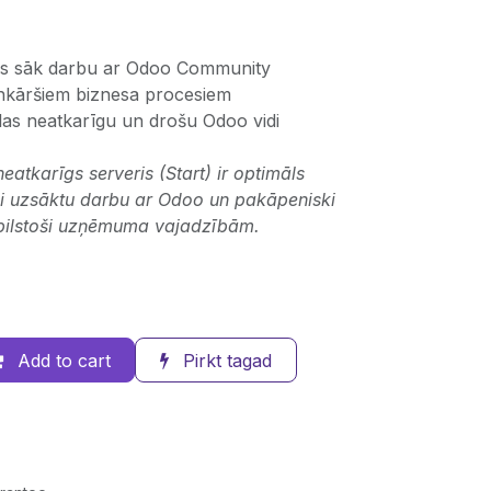
s sāk darbu ar Odoo Community
enkāršiem biznesa procesiem
ēlas neatkarīgu un drošu Odoo vidi
tkarīgs serveris (Start) ir optimāls
oši uzsāktu darbu ar Odoo un pakāpeniski
atbilstoši uzņēmuma vajadzībām.
Add to cart
Pirkt tagad