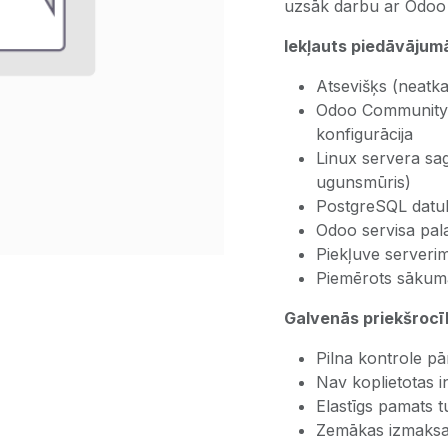
uzsāk darbu ar Odoo v
Iekļauts piedāvājum
Atsevišķs (neatka
Odoo Community 
konfigurācija
Linux servera sag
ugunsmūris)
PostgreSQL datub
Odoo servisa pal
Piekļuve serverim
Piemērots sākuma 
Galvenās priekšrocī
Pilna kontrole pā
Nav koplietotas i
Elastīgs pamats 
Zemākas izmaksas