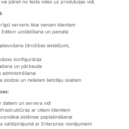
ai pāriet no testa vides uz produkcijas vidi.
ā:
rīgs) serveris tikai vienam klientam
Edition uzstādīšana un pamata
atavošana (drošības iestatījumi,
āzes konfigurācija
aišana un pārbaude
 administrēšanai
slodzei un nelielam lietotāju skaitam
bas:
r datiem un servera vidi
nfrastruktūras ar citiem klientiem
turpmākai sistēmas paplašināšanai
 salīdzinājumā ar Enterprise risinājumiem