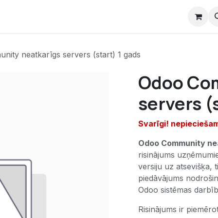
i
E-Kursi
Veikals
Atbalsts
Par mums
ity neatkarīgs servers (start) 1 gads
Odoo Com
servers (
Svarīgi! nepiecieša
Odoo Community neat
risinājums uzņēmumi
versiju uz atsevišķa, 
piedāvājums nodrošina
Odoo sistēmas darbība
Risinājums ir piemēr